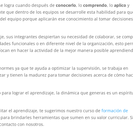
e se logra cuando después de
conocerlo
, lo
comprendo
, lo
aplico
y
nte que dentro de los equipos se desarrolle esta habilidad para qu
o del equipo porque aplicarán ese conocimiento al tomar decisiones
je, sus integrantes despiertan su necesidad de colaborar, se comp
dades funcionales o en diferente nivel de la organización, esto per
nfocan en hacer la actividad de la mejor manera posible aprendien
enormes ya que te ayuda a optimizar la supervisión, se trabaja en
izar y tienen la madurez para tomar decisiones acerca de cómo ha
o para lograr el aprendizaje, la dinámica que generas es un espírit
ilitar el aprendizaje, te sugerimos nuestro curso de
formación de
s
para brindarles herramientas que sumen en su valor curricular.
S
contacto con nosotros.