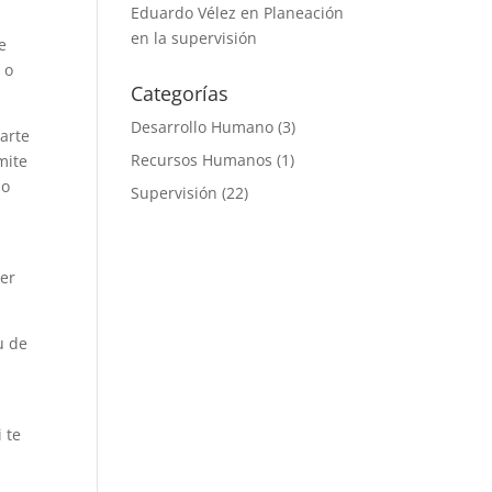
Eduardo Vélez
en
Planeación
en la supervisión
e
 o
Categorías
Desarrollo Humano
(3)
arte
Recursos Humanos
(1)
mite
do
Supervisión
(22)
cer
u de
i te