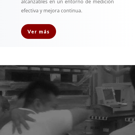
alcanzables en un entorno de medición
efectiva y mejora continua.
Ver más