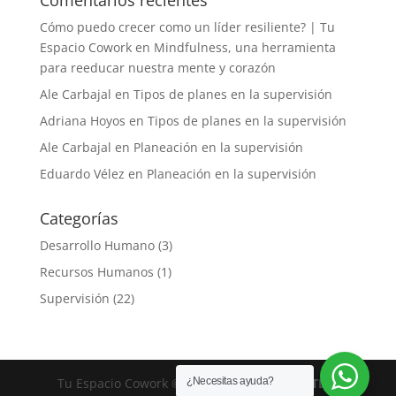
Cómo puedo crecer como un líder resiliente? | Tu
Espacio Cowork
en
Mindfulness, una herramienta
para reeducar nuestra mente y corazón
Ale Carbajal
en
Tipos de planes en la supervisión
Adriana Hoyos
en
Tipos de planes en la supervisión
Ale Carbajal
en
Planeación en la supervisión
Eduardo Vélez
en
Planeación en la supervisión
Categorías
Desarrollo Humano
(3)
Recursos Humanos
(1)
Supervisión
(22)
Tu Espacio Cowork © 2026 | Diseñado por
TDM
¿Necesitas ayuda?